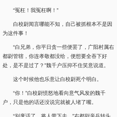
“冤枉！我冤枉啊！”
白校尉闻言哪能不知，自己被抓根本不是因
为这件事！
“白兄弟，你平日贪一些便罢了，广阳村属右
都尉管辖，你连孝敬都没给，便想要全吞下好
处，是不是过了？”魏千户压抑不住笑意说道。
这个时候他也乐意让白校尉死个明白。
“你！”白校尉愤怒地看向意气风发的魏千
户，只是他的话还没说完就被人堵了嘴。
“别废话了，将人带下去。”右都尉亲兵转头