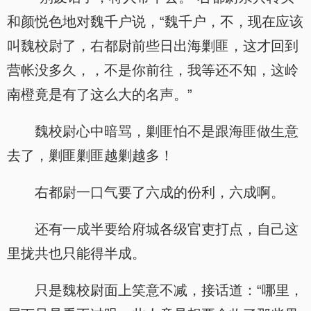
和颜悦色地对魏千户说，“魏千户，不，现在应该
叫魏校尉了，右都尉前些日出海剿匪，这才回到
营帐没多久，，不是你前往，我等还不知，这岭
南橙竟是有了这么大的名声。”
魏校尉心中暗骂，剿匪怕不是跟海匪做生意
去了，剿匪剿匪越剿越多！
右都尉一口气要了六成的份利，六成啊。
还有一成半要给府城各级官吏打点，自己这
里拢共也只能得半成。
只是魏校尉面上笑意不减，接话道：“哪里，