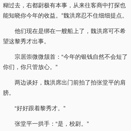
糊过去，右都尉极有本事，从来往客商中打探也
能知晓你今年的收益。”魏洪席忍不住细细提点。
他们现在是绑在一艘船上了，魏洪席可不希
望这黎秀才出事。
宗居崇微微颔首：“今年的银钱自然不会短了
你们，你只管放心。”
两边谈好，魏洪席出门前拍了拍张堂平的肩
膀。
“好好跟着黎秀才。”
张堂平一拱手：“是，校尉。”