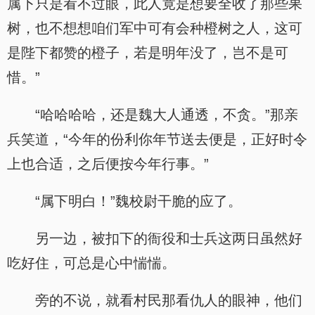
属下只是看不过眼，此人竟是想要全收了那些果
树，也不想想咱们军中可有会种橙树之人，这可
是陛下都赞的橙子，若是明年没了，岂不是可
惜。”
“哈哈哈哈，还是魏大人通透，不贪。”那亲
兵笑道，“今年的份利你年节送去便是，正好时令
上也合适，之后便按今年行事。”
“属下明白！”魏校尉干脆的应了。
另一边，被扣下的衙役和士兵这两日虽然好
吃好住，可总是心中惴惴。
旁的不说，就看村民那看仇人的眼神，他们