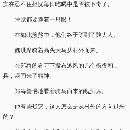
实在忍不住担忧每日吃喝中是否被下毒了。
睡觉都要睁着一只眼！
在如此煎熬中，他们终于等到了魏大人。
魏洪席骑着高头大马从村外而来。
在郑犇的看守下撒布透风的几个衙役和士
兵，瞬间来了精神。
郑犇警惕地看着骑马而来的魏洪席。
他有些疑惑，这人怎么是从村外的方向过来
的？