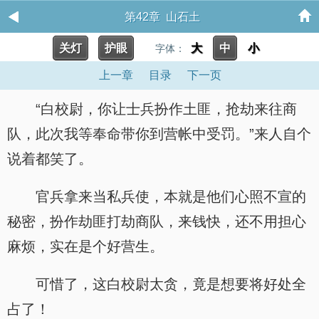
第42章 山石土
关灯
护眼
大
中
小
字体：
上一章
目录
下一页
“白校尉，你让士兵扮作土匪，抢劫来往商
队，此次我等奉命带你到营帐中受罚。”来人自个
说着都笑了。
官兵拿来当私兵使，本就是他们心照不宣的
秘密，扮作劫匪打劫商队，来钱快，还不用担心
麻烦，实在是个好营生。
可惜了，这白校尉太贪，竟是想要将好处全
占了！