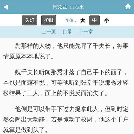
第32章 山石土
关灯
护眼
大
中
小
字体：
上一页
目录
下一章
尉那样的人物，他只能先寻了千夫长，将事
情原原本本地说了。
魏千夫长听闻那秀才落了自己手下的面子，
本也是面露不悦，可等他听到张堂平说那秀才轻
松结果了三人，面上的不悦反而消失了。
他倒是可以带手下过去捉拿此人，但到时定
然会闹出大动静，若是惊动了校尉，他这个千户
就算是做到头了。