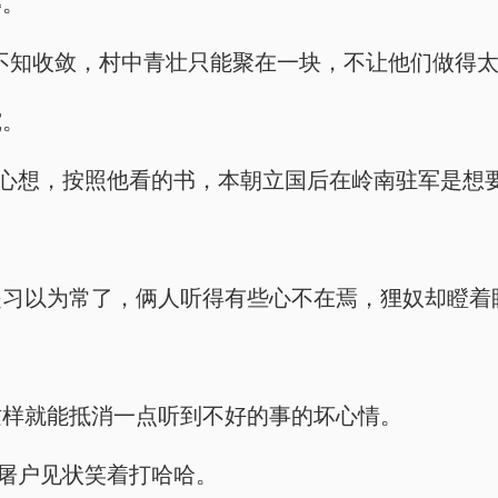
辱。
不知收敛，村中青壮只能聚在一块，不让他们做得太
究。
崇心想，按照他看的书，本朝立国后在岭南驻军是想
是习以为常了，俩人听得有些心不在焉，狸奴却瞪着
这样就能抵消一点听到不好的事的坏心情。
郑屠户见状笑着打哈哈。