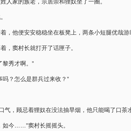
大姓人家的族老，宗居崇和狸奴坐了一圈。
桃。
陪着，他便安安稳稳坐在板凳上，两条小短腿优哉游
等着，窦村长就打开了话匣子。
了黎秀才啊。”
事吗？怎么是群兵过来收？”
了口气，顾忌着狸奴在没法抽旱烟，他只能喝了口茶
，如今……”窦村长摇摇头。