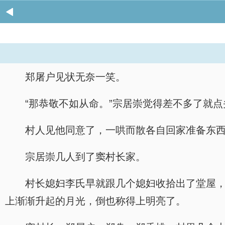
郑屠户见状无奈一笑。
“那恭敬不如从命。”宗居崇觉得差不多了就
村人见他同意了，一哄而散各自回家准备东
宗居崇几人到了窦村长家。
村长媳妇李氏早就跟几个媳妇收拾出了堂屋
上渐渐升起的月光，倒也称得上明亮了。