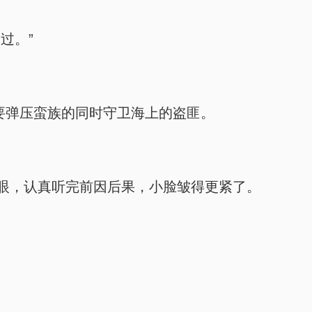
过。”
要弹压蛮族的同时守卫海上的盗匪。
眼，认真听完前因后果，小脸皱得更紧了。