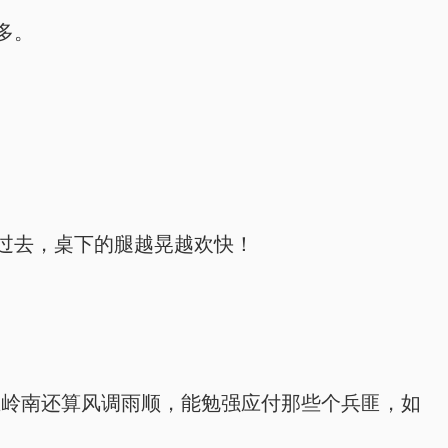
多。
过去，桌下的腿越晃越欢快！
在岭南还算风调雨顺，能勉强应付那些个兵匪，如