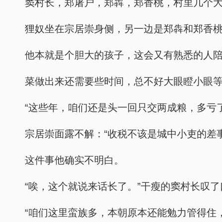
窦村长，郑屠户，郑犇，郑香桃，村里几个
狸奴坐在宗居崇身侧，另一边是郑犇和郑香
他本就是个胆大的孩子，这会又有熟悉的人
菜做出来还需要些时间，总不好大眼瞪小眼
“这些年，咱们还是头一回只交两成粮，多亏
宗居崇面露不解：“收税不该是城中小吏的差
这件事他确实不明白。
“唉，这个就说来话长了。”干瘦的窦村长叹
“咱们这里蛮族多，本朝原本还能勉力管得住