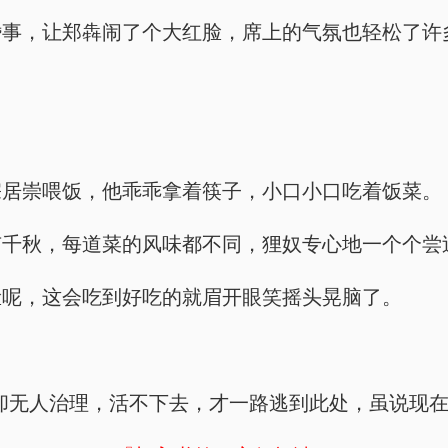
婚事，让郑犇闹了个大红脸，席上的气氛也轻松了许
宗居崇喂饭，他乖乖拿着筷子，小口小口吃着饭菜。
有千秋，每道菜的风味都不同，狸奴专心地一个个尝
脸呢，这会吃到好吃的就眉开眼笑摇头晃脑了。
却无人治理，活不下去，才一路逃到此处，虽说现