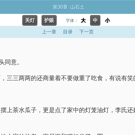
第30章 山石土
关灯
护眼
大
中
小
字体：
上一章
目录
下一页
点头同意。
西，三三两两的还商量着不要做重了吃食，有说有笑
，摆上茶水瓜子，更是点了家中的灯笼油灯，李氏还