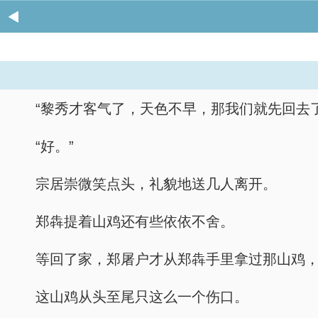
“黎秀才客气了，天色不早，那我们就先回去
“好。”
宗居崇微笑点头，礼貌地送几人离开。
郑犇提着山鸡还有些依依不舍。
等回了家，郑屠户才从郑犇手里拿过那山鸡，
这山鸡从头至尾只这么一个伤口。