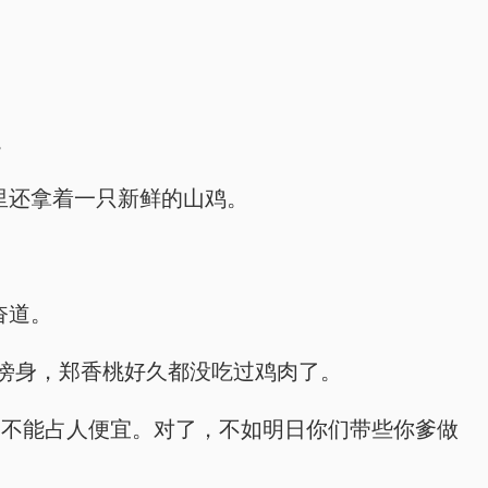
。
里还拿着一只新鲜的山鸡。
奋道。
傍身，郑香桃好久都没吃过鸡肉了。
咱不能占人便宜。对了，不如明日你们带些你爹做