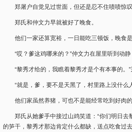
郑屠户自觉见过世面，但还是忍不住啧啧惊
郑氏和仲文力早就被好了晚食。
他们一家还算宽裕，一日能吃三顿饭，晚食
“哎？爹这鸡哪来的？”仲文力在屋里听到动
“黎秀才给的，我瞧着黎秀才是个有本事的。
“就是，爹，要不是天黑了，村里路上没什么
他们家虽然养猪，可也不是能经常吃到好肉
郑氏从她爹手中接过山鸡笑道：“你们明日去
的笋干，黎秀才那边肯定什么都缺，送点吃食过去