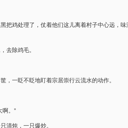
摸黑把鸡处理了，仗着他们这儿离着村子中心远，味
水，去除鸡毛。
藤筐，一眨不眨地盯着宗居崇行云流水的动作。
啊。”
一只清炖，一只爆炒。