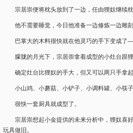
宗居崇便将枕头放到了一边，任由狸奴继续
他不需要睡觉，今日他准备一边修炼一边雕
巴掌大的木料很快就在他灵巧的手下变成了
朦胧的月光下，宗居崇拿着成型的小灶台跟
确定灶台比狸奴的手大，但又可以两只手拿
小山鸡、小蘑菇、小铲子、小调料罐、小筷
很快一套厨具就成型了。
宗居崇想起小金提供的未来分析中，狸奴喜
玩具做旧。