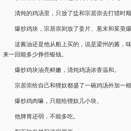
清炖的鸡汤里，只放了盐和宗居崇去打猎时
爆炒鸡块，宗居崇则放了姜片、葱末和茱萸
这酱油还是他从船上买的，说是梁州的酱，
来一回能多少挣些银钱。
爆炒鸡块油亮鲜嫩，清炖鸡汤浓香温和。
宗居崇给自己和狸奴都盛了一碗鸡汤外加一
爆炒鸡肉嘛，只能给狸奴几小块。
他脾胃还弱，不能多吃。