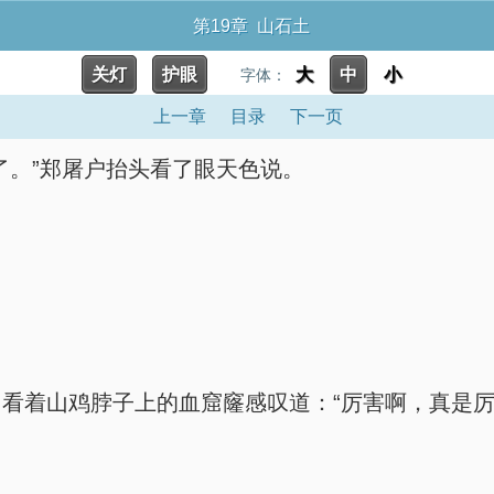
第19章 山石土
关灯
护眼
大
中
小
字体：
上一章
目录
下一页
了。”郑屠户抬头看了眼天色说。
看着山鸡脖子上的血窟窿感叹道：“厉害啊，真是厉