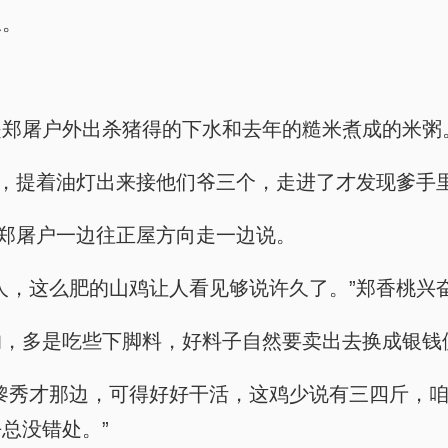
叹。
是郑屠户外出杀猪得的下水和去年的糙米煮成的米粥
静，提着油灯出来接他们爷三个，走进了才发现爹手
”郑屠户一边往正屋方向走一边说。
人，这么肥的山鸡让人看见够说许久了。”郑香桃兴
的，多是吃些下脚料，好料子自然要卖出去换成银钱
黎秀才那边，可得好好干活，这鸡少说有三四斤，
总没错处。”