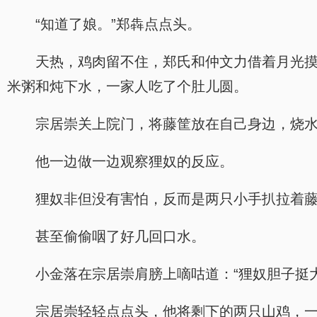
“知道了娘。”郑犇点点头。
天热，鸡肉留不住，郑氏和仲文力借着月光
米粥和炖下水，一家人吃了个肚儿圆。
宗居崇关上院门，将藤筐放在自己身边，烧
他一边做一边观察狸奴的反应。
狸奴非但没有害怕，反而是两只小手扒拉着
甚至偷偷咽了好几回口水。
小金落在宗居崇肩膀上嘀咕道：“狸奴胆子挺大
宗居崇轻轻点点头，他将剩下的两只山鸡，