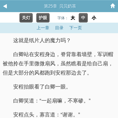
第25章 贝贝奶茶
关灯
护眼
大
中
小
字体：
上一章
目录
下一页
这就是纸片人的魔力吗？
白卿站在安程身边，脊背靠着墙壁，军训帽
被他拎在手里微微扇风，虽然瞧着是给自己扇，
但是大部分的风都跑到安程那边去了。
安程抬眼看了白卿一眼。
白卿笑道：“一起扇嘛，不寒碜。”
安程点头，寡言道：“谢谢。”