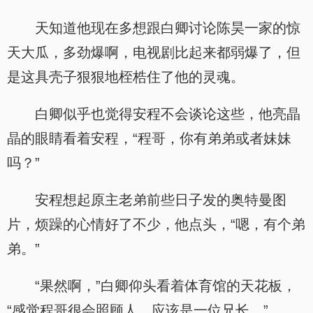
天知道他现在多想跟白卿讨论陈昊一家的惊
天大瓜，多劲爆啊，电视剧比起来都弱爆了，但
是这具壳子狠狠地桎梏住了他的灵魂。
白卿似乎也觉得安程不会谈论这些，他亮晶
晶的眼睛看着安程，“程哥，你有弟弟或者妹妹
吗？”
安程想起原主老弟前些日子发的奥特曼图
片，烦躁的心情好了不少，他点头，“嗯，有个弟
弟。”
“果然啊，”白卿仰头看着体育馆的天花板，
“感觉程哥很会照顾人，应该是一位兄长。”