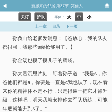
新搬来的邻居 第37节 笑佳人
关灯
护眼
大
中
小
字体：
上一章
目录
下一页
孙负山给老爹发消息：【爸放心，我的队友
都很强，我那些a级枪够用了。】
孙金汤也摸了摸儿子的脑袋。
孙大贵沉思片刻，盯着孙子道：“我是s，你
爸他们都是a，你要是一直是c我也认了，现在看
来你的精神体不是不行，只是得逼一把它才肯升
级，这样吧，明天我就安排你去军队历练，可能
年底就能升到s了。”