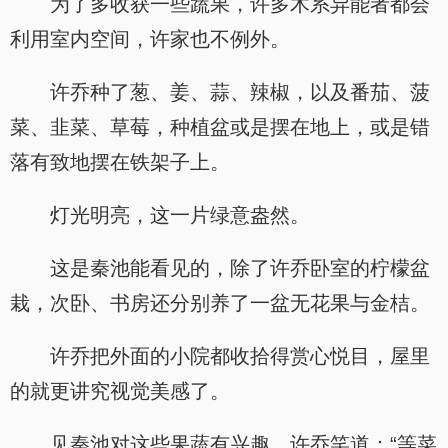
为了多收获一些蔬果，许多木系异能者都会
利用室内空间，许家也不例外。
许乔种了葱、姜、蒜、辣椒，以及番茄、菠
菜、韭菜、草莓，种植盆或是摆在地上，或是错
落有致地摆在铁架子上。
灯光明亮，这一片绿意盎然。
这是秦池能看见的，除了许乔卧室的柠檬盆
栽，次卧、书房还分别养了一盆无花果与金桔。
许乔把外面的小院都收拾得赏心悦目，屋里
的就更讲究视觉美感了。
见秦池对这些果蔬有兴趣，许乔笑道：“等菜