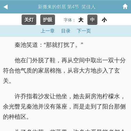
新搬来的邻居 第4节 笑佳人
关灯
护眼
大
中
小
字体：
上一章
目录
下一页
秦池笑道：“那就打扰了。”
他在门外脱了鞋，再从空间中取出一双十分
符合他气质的家居棉拖，从容大方地步入了玄
关。
许乔指着沙发让他坐，她去厨房泡柠檬水，
余光瞥见秦池并没有落座，而是走到了阳台那侧
的种植区。